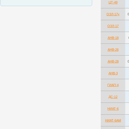
ЦТ-49
ОЗЛ-17у
ОЗЛ-17
АНВ-18
АНВ-26
АНВ-28
АНВ-3
ГИАП-4
ДС-12
НИАТ-6
НИАТ-6АМ