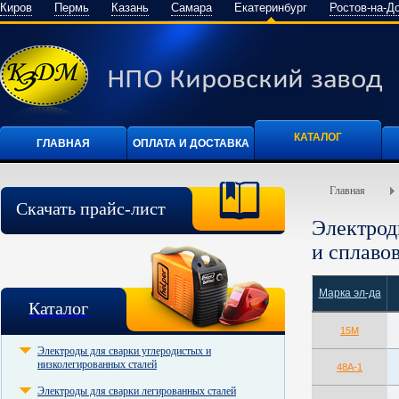
Киров
Пермь
Казань
Самара
Екатеринбург
Ростов-на-Д
КАТАЛОГ
ГЛАВНАЯ
ОПЛАТА И ДОСТАВКА
Главная
Скачать прайс-лист
Электрод
и сплаво
Марка эл-да
Каталог
15М
Электроды для сварки углеродистых и
низколегированных сталей
48А-1
Электроды для сварки легированных сталей